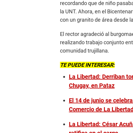
recordando que de niño pasaba 
la UNT. Ahora, en el Bicentena
con un granito de área desde l
El rector agradeció al burgoma
realizando trabajo conjunto ent
comunidad trujillana.
TE PUEDE INTERESAR:
La Libertad: Derriban tor
Chugay, en Pataz
El 14 de junio se celeb
Comercio de La Liberta
La Libertad: César Acuñ
ratifica en el cargo