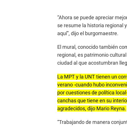
“Ahora se puede apreciar mejo
se resume la historia regional
aquí”, dijo el burgomaestre.
El mural, conocido también como
regional, es patrimonio cultural 
ciudad al que acostumbran lleg
La MPT y la UNT tienen un conv
verano -cuando hubo inconvenie
por cuestiones de política local
canchas que tiene en su interio
agradecidos, dijo Mario Reyna.
“Trabajando de manera conjunt