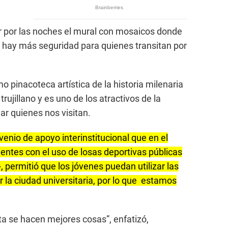
r por las noches el mural con mosaicos donde
 y hay más seguridad para quienes transitan por
 pinacoteca artística de la historia milenaria
trujillano y es uno de los atractivos de la
ar quienes nos visitan.
enio de apoyo interinstitucional que en el
ntes con el uso de losas deportivas públicas
-, permitió que los jóvenes puedan utilizar las
r la ciudad universitaria, por lo que estamos
a se hacen mejores cosas”, enfatizó,