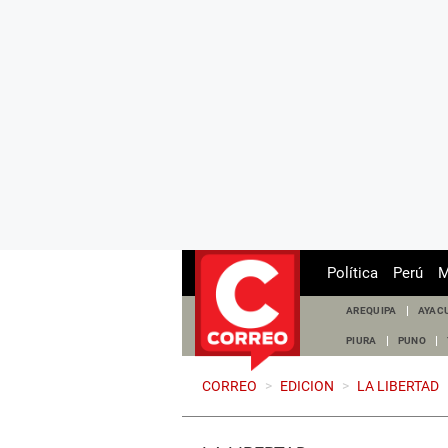
Política
Perú
M
AREQUIPA
AYAC
PIURA
PUNO
CORREO
>
EDICION
>
LA LIBERTAD