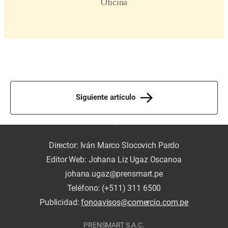
Siguiente artículo
Director: Iván Marco Slocovich Pardo
Editor Web: Johana Liz Ugaz Oscanoa
johana.ugaz@prensmart.pe
Teléfono: (+511) 311 6500
Publicidad:
fonoavisos@comercio.com.pe
PRENSMART S.A.C.