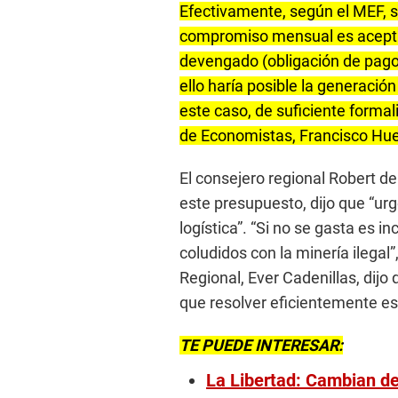
Efectivamente, según el MEF, se
compromiso mensual es aceptab
devengado (obligación de pago)
ello haría posible la generación
este caso, de suficiente formal
de Economistas, Francisco Huer
El consejero regional Robert de
este presupuesto, dijo que “urg
logística”. “Si no se gasta es
coludidos con la minería ilegal”
Regional, Ever Cadenillas, dijo
que resolver eficientemente es
TE PUEDE INTERESAR:
La Libertad: Cambian de 