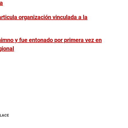
ca
articula organización vinculada a la
 himno y fue entonado por primera vez en
gional
NLACE