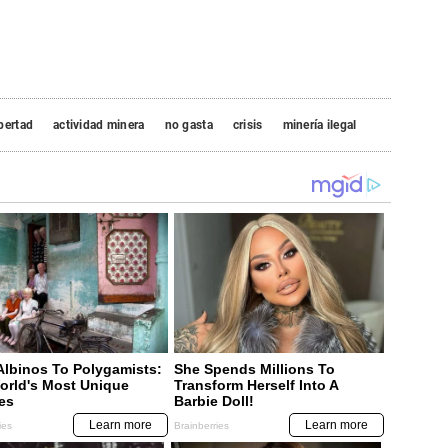
bertad
actividad minera
no gasta
crisis
minería ilegal