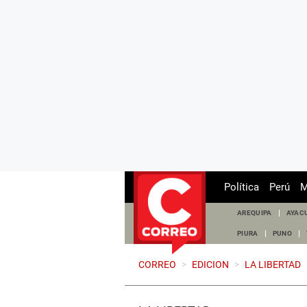
Política
Perú
M
AREQUIPA
AYAC
PIURA
PUNO
CORREO
>
EDICION
>
LA LIBERTAD