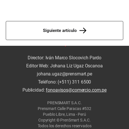
Siguiente artículo
Director: Iván Marco Slocovich Pardo
Editor Web: Johana Liz Ugaz Oscanoa
johana.ugaz@prensmart.pe
Teléfono: (+511) 311 6500
Publicidad:
fonoavisos@comercio.com.pe
PRENSMART S.A.C.
Prensmart Calle Paracas #532
Pueblo Libre, Lima - Perú
Copyright © PrenSmart S.A.C.
Todos los derechos reservados