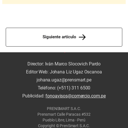
Siguiente artículo
Director: Iván Marco Slocovich Pardo
Editor Web: Johana Liz Ugaz Oscanoa
johana.ugaz@prensmart.pe
Teléfono: (+511) 311 6500
Publicidad:
fonoavisos@comercio.com.pe
PRENSMART S.A.C.
Prensmart Calle Paracas #532
Pueblo Libre, Lima - Perú
Copyright © PrenSmart S.A.C.