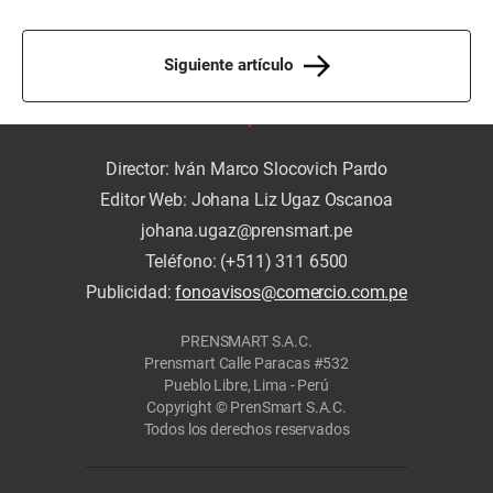
Siguiente artículo
Director: Iván Marco Slocovich Pardo
Editor Web: Johana Liz Ugaz Oscanoa
johana.ugaz@prensmart.pe
Teléfono: (+511) 311 6500
Publicidad:
fonoavisos@comercio.com.pe
PRENSMART S.A.C.
Prensmart Calle Paracas #532
Pueblo Libre, Lima - Perú
Copyright © PrenSmart S.A.C.
Todos los derechos reservados