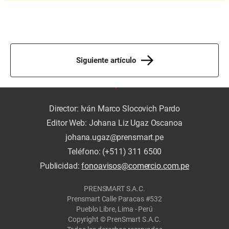
Siguiente artículo
Director: Iván Marco Slocovich Pardo
Editor Web: Johana Liz Ugaz Oscanoa
johana.ugaz@prensmart.pe
Teléfono: (+511) 311 6500
Publicidad:
fonoavisos@comercio.com.pe
PRENSMART S.A.C.
Prensmart Calle Paracas #532
Pueblo Libre, Lima - Perú
Copyright © PrenSmart S.A.C.