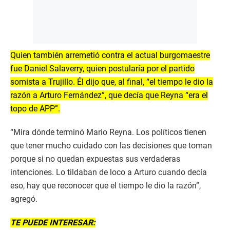
Quien también arremetió contra el actual burgomaestre
fue Daniel Salaverry, quien postularía por el partido
somista a Trujillo. Él dijo que, al final, “el tiempo le dio la
razón a Arturo Fernández”, que decía que Reyna “era el
topo de APP”.
“Mira dónde terminó Mario Reyna. Los políticos tienen
que tener mucho cuidado con las decisiones que toman
porque si no quedan expuestas sus verdaderas
intenciones. Lo tildaban de loco a Arturo cuando decía
eso, hay que reconocer que el tiempo le dio la razón”,
agregó.
TE PUEDE INTERESAR: