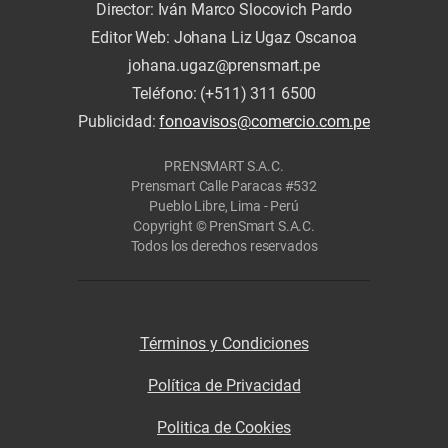
Director: Iván Marco Slocovich Pardo
Editor Web: Johana Liz Ugaz Oscanoa
johana.ugaz@prensmart.pe
Teléfono: (+511) 311 6500
Publicidad:
fonoavisos@comercio.com.pe
PRENSMART S.A.C.
Prensmart Calle Paracas #532
Pueblo Libre, Lima - Perú
Copyright © PrenSmart S.A.C.
Todos los derechos reservados
Términos y Condiciones
Política de Privacidad
Politica de Cookies