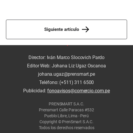
Siguiente artículo
Director: Iván Marco Slocovich Pardo
Editor Web: Johana Liz Ugaz Oscanoa
johana.ugaz@prensmart.pe
Teléfono: (+511) 311 6500
Publicidad:
fonoavisos@comercio.com.pe
PRENSMART S.A.C.
Prensmart Calle Paracas #532
Pueblo Libre, Lima - Perú
Copyright © PrenSmart S.A.C.
Todos los derechos reservados