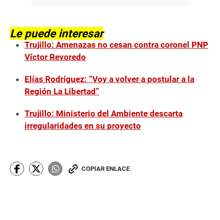
Le puede interesar
Trujillo: Amenazas no cesan contra coronel PNP
Víctor Revoredo
Elías Rodríguez: “Voy a volver a postular a la
Región La Libertad”
Trujillo: Ministerio del Ambiente descarta
irregularidades en su proyecto
COPIAR ENLACE