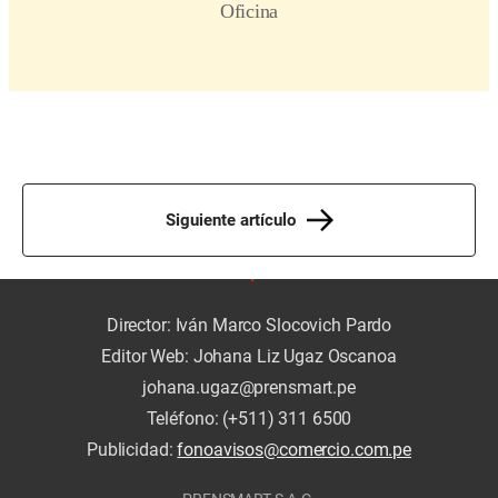
Siguiente artículo
Director: Iván Marco Slocovich Pardo
Editor Web: Johana Liz Ugaz Oscanoa
johana.ugaz@prensmart.pe
Teléfono: (+511) 311 6500
Publicidad:
fonoavisos@comercio.com.pe