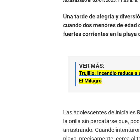
Actualizado el 02/01/2025, 11:03 a.m.
Una tarde de alegría y diversi
cuando dos menores de edad ca
fuertes corrientes en la playa 
VER MÁS:
Trujillo: Incendio reduce a
El Milagro
Las adolescentes de iniciales R
la orilla sin percatarse que, po
arrastrando. Cuando intentaron
playa, precisamente, cerca al t