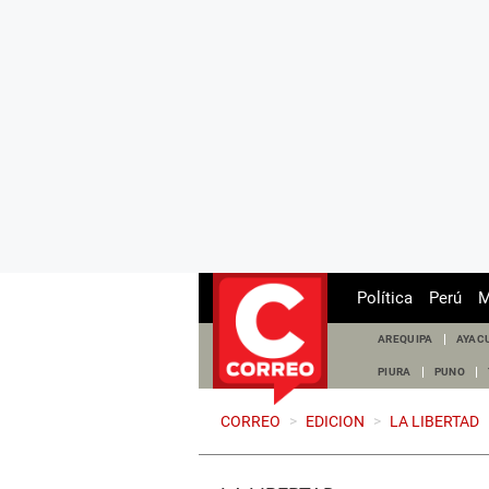
Política
Perú
M
AREQUIPA
AYAC
PIURA
PUNO
CORREO
>
EDICION
>
LA LIBERTAD