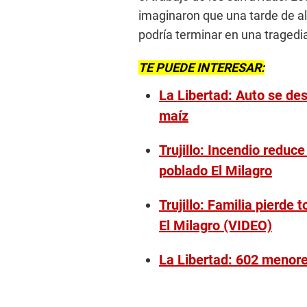
imaginaron que una tarde de ale
podría terminar en una tragedi
TE PUEDE INTERESAR:
La Libertad: Auto se de
maíz
Trujillo: Incendio reduce
poblado El Milagro
Trujillo: Familia pierde 
El Milagro (VIDEO)
La Libertad: 602 menores