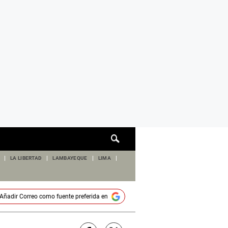
Cuadro
de
búsqueda
LA LIBERTAD
LAMBAYEQUE
LIMA
Añadir
Correo
como fuente preferida en