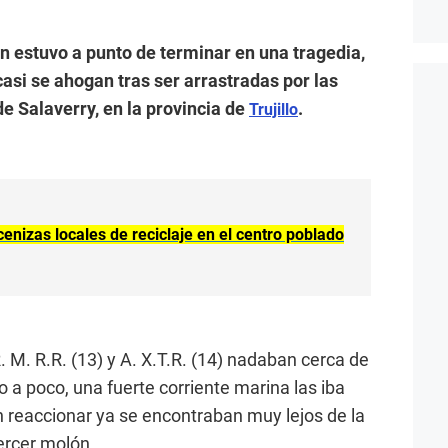
ón estuvo a punto de terminar en una tragedia,
si se ahogan tras ser arrastradas por las
de Salaverry, en la provincia de
.
Trujillo
 cenizas locales de reciclaje en el centro poblado
. M. R.R. (13) y A. X.T.R. (14) nadaban cerca de
co a poco, una fuerte corriente marina las iba
 reaccionar ya se encontraban muy lejos de la
ercer molón.