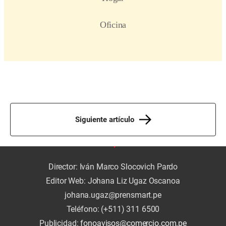
Siguiente artículo
Director: Iván Marco Slocovich Pardo
Editor Web: Johana Liz Ugaz Oscanoa
johana.ugaz@prensmart.pe
Teléfono: (+511) 311 6500
Publicidad:
fonoavisos@comercio.com.pe