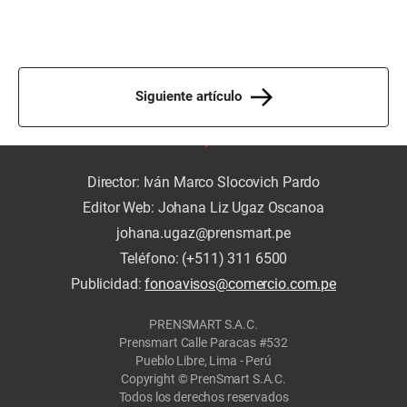
Siguiente artículo
Director: Iván Marco Slocovich Pardo
Editor Web: Johana Liz Ugaz Oscanoa
johana.ugaz@prensmart.pe
Teléfono: (+511) 311 6500
Publicidad:
fonoavisos@comercio.com.pe
PRENSMART S.A.C.
Prensmart Calle Paracas #532
Pueblo Libre, Lima - Perú
Copyright © PrenSmart S.A.C.
Todos los derechos reservados