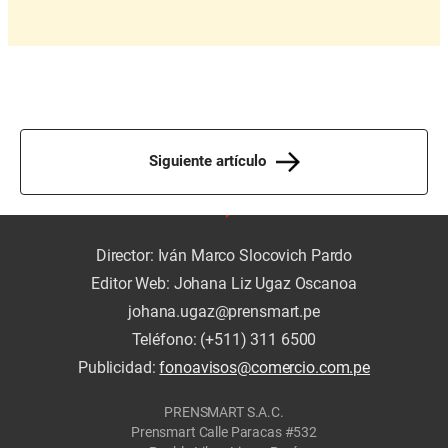
Siguiente artículo
Director: Iván Marco Slocovich Pardo
Editor Web: Johana Liz Ugaz Oscanoa
johana.ugaz@prensmart.pe
Teléfono: (+511) 311 6500
Publicidad:
fonoavisos@comercio.com.pe
PRENSMART S.A.C.
Prensmart Calle Paracas #532