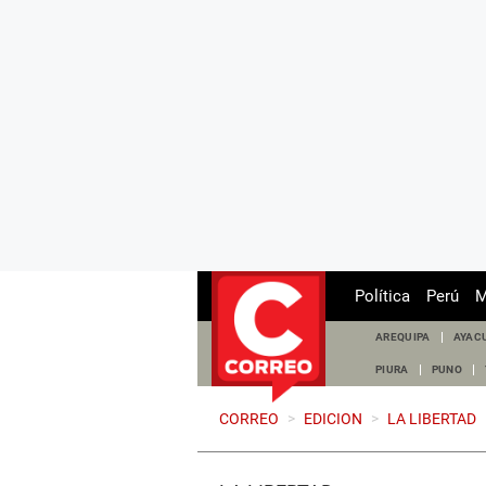
Política
Perú
M
AREQUIPA
AYAC
PIURA
PUNO
CORREO
>
EDICION
>
LA LIBERTAD