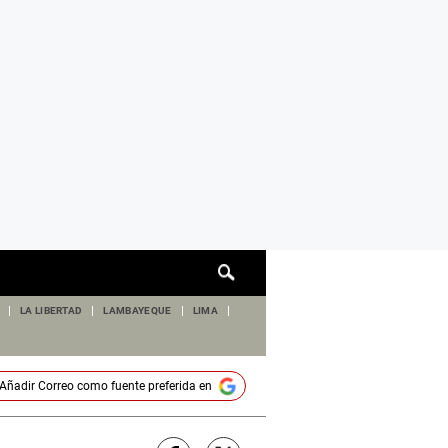
Cuadro
de
búsqueda
LA LIBERTAD
LAMBAYEQUE
LIMA
Añadir
Correo
como fuente preferida en