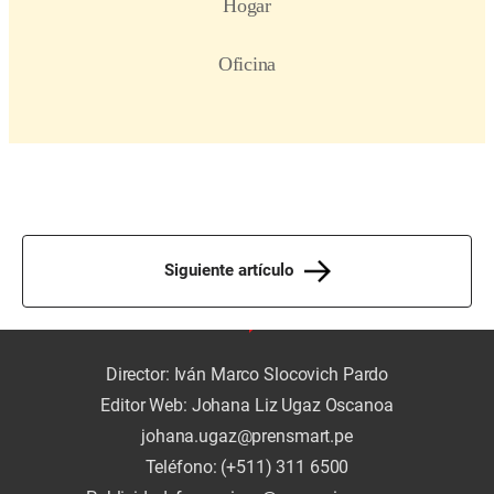
Siguiente artículo
Director: Iván Marco Slocovich Pardo
Editor Web: Johana Liz Ugaz Oscanoa
johana.ugaz@prensmart.pe
Teléfono: (+511) 311 6500