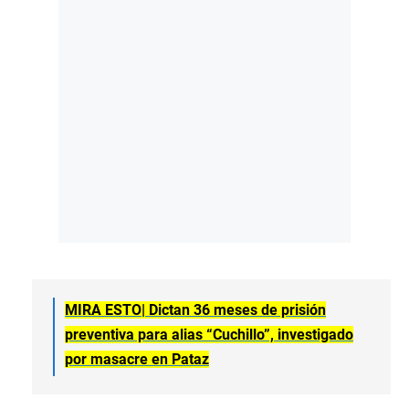
MIRA ESTO|
Dictan 36 meses de prisión
preventiva para alias “Cuchillo”, investigado
por masacre en Pataz