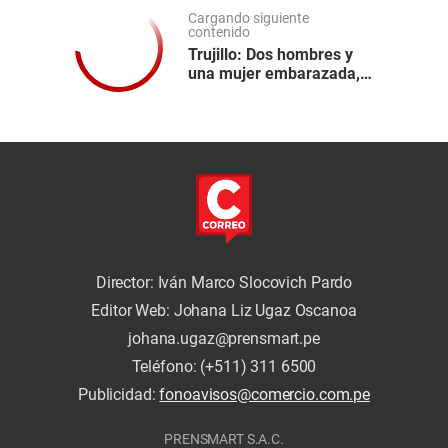
Cargando siguiente
contenido
Trujillo: Dos hombres y
una mujer embarazada,
miembros de una misma
familia, fueron atacados
a balazos
Director: Iván Marco Slocovich Pardo
Editor Web: Johana Liz Ugaz Oscanoa
johana.ugaz@prensmart.pe
Teléfono: (+511) 311 6500
Publicidad:
fonoavisos@comercio.com.pe
PRENSMART S.A.C.