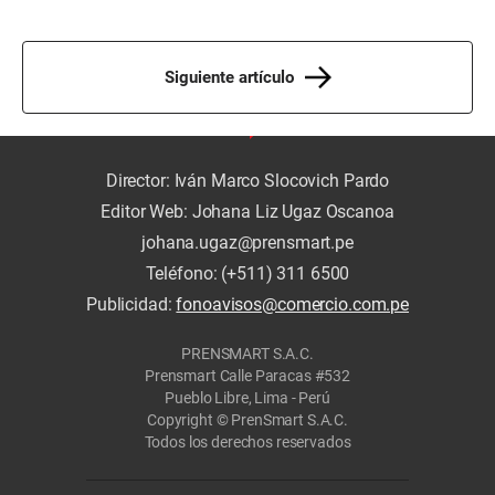
Siguiente artículo
Director: Iván Marco Slocovich Pardo
Editor Web: Johana Liz Ugaz Oscanoa
johana.ugaz@prensmart.pe
Teléfono: (+511) 311 6500
Publicidad:
fonoavisos@comercio.com.pe
PRENSMART S.A.C.
Prensmart Calle Paracas #532
Pueblo Libre, Lima - Perú
Copyright © PrenSmart S.A.C.
Todos los derechos reservados