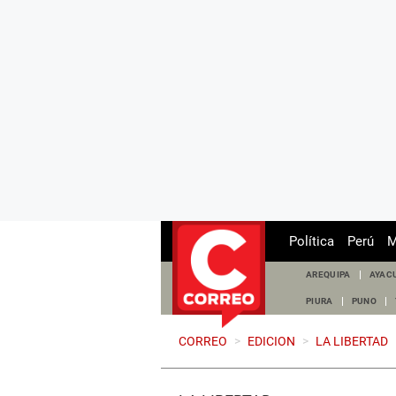
Política
Perú
M
AREQUIPA
AYAC
PIURA
PUNO
CORREO
>
EDICION
>
LA LIBERTAD