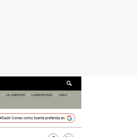
Cuadro
de
búsqueda
LA LIBERTAD
LAMBAYEQUE
LIMA
Añadir
Correo
como fuente preferida en