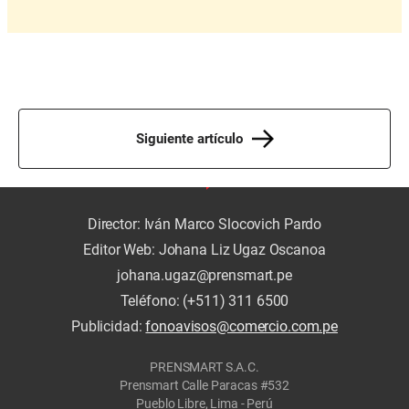
Siguiente artículo
Director: Iván Marco Slocovich Pardo
Editor Web: Johana Liz Ugaz Oscanoa
johana.ugaz@prensmart.pe
Teléfono: (+511) 311 6500
Publicidad:
fonoavisos@comercio.com.pe
PRENSMART S.A.C.
Prensmart Calle Paracas #532
Pueblo Libre, Lima - Perú