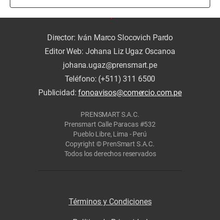
Director: Iván Marco Slocovich Pardo
Editor Web: Johana Liz Ugaz Oscanoa
johana.ugaz@prensmart.pe
Teléfono: (+511) 311 6500
Publicidad:
fonoavisos@comercio.com.pe
PRENSMART S.A.C.
Prensmart Calle Paracas #532
Pueblo Libre, Lima - Perú
Copyright © PrenSmart S.A.C.
Todos los derechos reservados
Términos y Condiciones