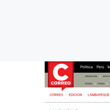
Política
Perú
M
AREQUIPA
AYAC
PIURA
PUNO
CORREO
>
EDICION
>
LAMBAYEQUE