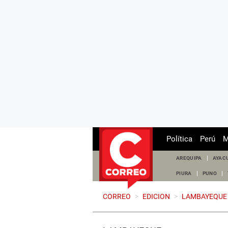
Política
Perú
M
AREQUIPA
AYAC
PIURA
PUNO
CORREO
>
EDICION
>
LAMBAYEQUE