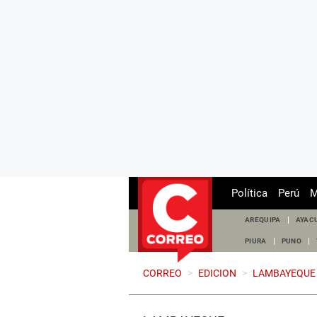
Política
Perú
M
AREQUIPA
AYAC
PIURA
PUNO
CORREO
>
EDICION
>
LAMBAYEQUE