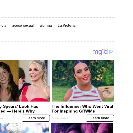
ncia
acoso sexual
alumna
La Victoria