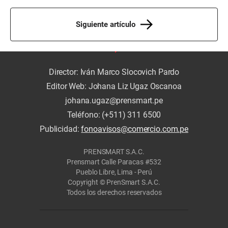
Siguiente artículo
Director: Iván Marco Slocovich Pardo
Editor Web: Johana Liz Ugaz Oscanoa
johana.ugaz@prensmart.pe
Teléfono: (+511) 311 6500
Publicidad:
fonoavisos@comercio.com.pe
PRENSMART S.A.C.
Prensmart Calle Paracas #532
Pueblo Libre, Lima - Perú
Copyright © PrenSmart S.A.C.
Todos los derechos reservados