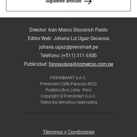
Siguiente artículo
Director: Iván Marco Slocovich Pardo
Editor Web: Johana Liz Ugaz Oscanoa
johana.ugaz@prensmart.pe
Teléfono: (+511) 311 6500
Publicidad:
fonoavisos@comercio.com.pe
PRENSMART S.A.C.
Prensmart Calle Paracas #532
Pueblo Libre, Lima - Perú
Copyright © PrenSmart S.A.C.
Todos los derechos reservados
Términos y Condiciones