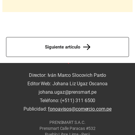
Siguiente artículo
Director: Iván Marco Slocovich Pardo
Editor Web: Johana Liz Ugaz Oscanoa
johana.ugaz@prensmart.pe
Teléfono: (+511) 311 6500
Publicidad:
fonoavisos@comercio.com.pe
PRENSMART S.A.C.
Prensmart Calle Paracas #532
Pueblo Libre, Lima - Perú