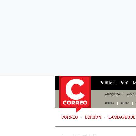
Política
Perú
M
AREQUIPA
AYAC
PIURA
PUNO
CORREO
>
EDICION
>
LAMBAYEQUE