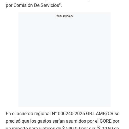
por Comisión De Servicios”.
En el acuerdo regional N° 000240-2025-GR.LAMB/CR se
precisó que los gastos serían asumidos por el GORE por
un importe para viáticos de $ 540.00 por día ($ 2,160 en