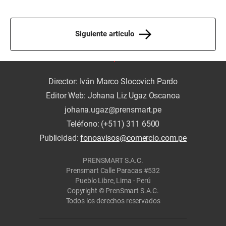
Siguiente artículo
Director: Iván Marco Slocovich Pardo
Editor Web: Johana Liz Ugaz Oscanoa
johana.ugaz@prensmart.pe
Teléfono: (+511) 311 6500
Publicidad:
fonoavisos@comercio.com.pe
PRENSMART S.A.C.
Prensmart Calle Paracas #532
Pueblo Libre, Lima - Perú
Copyright © PrenSmart S.A.C.
Todos los derechos reservados