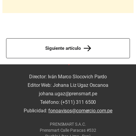
Siguiente artículo
Director: Iván Marco Slocovich Pardo
Editor Web: Johana Liz Ugaz Oscanoa
johana.ugaz@prensmart.pe
Teléfono: (+511) 311 6500
Publicidad:
fonoavisos@comercio.com.pe
PRENSMART S.A.C.
Prensmart Calle Paracas #532