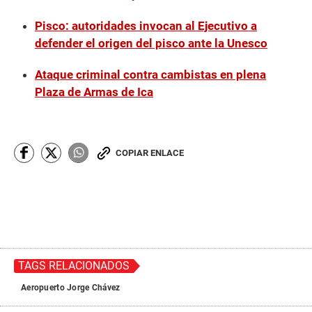
s
,
Pisco: autoridades invocan al Ejecutivo a
3
defender el origen del pisco ante la Unesco
8
s
e
Ataque criminal contra cambistas en plena
c
o
Plaza de Armas de Ica
n
d
s
COPIAR ENLACE
TAGS RELACIONADOS
Aeropuerto Jorge Chávez