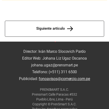
Siguiente artículo
Director: Iván Marco Slocovich Pardo
Editor Web: Johana Liz Ugaz Oscanoa
johana.ugaz@prensmart.pe
Teléfono: (+511) 311 6500
Publicidad:
fonoavisos@comercio.com.pe
PRENSMART S.A.C.
Prensmart Calle Paracas #532
Pueblo Libre, Lima - Perú
Copyright © PrenSmart S.A.C.