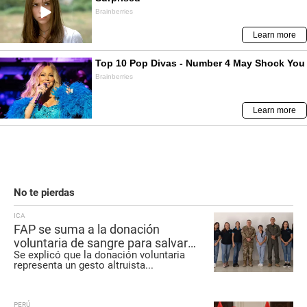
No te pierdas
ICA
FAP se suma a la donación
voluntaria de sangre para salvar
Se explicó que la donación voluntaria
vidas en Pisco
representa un gesto altruista
...
PERÚ