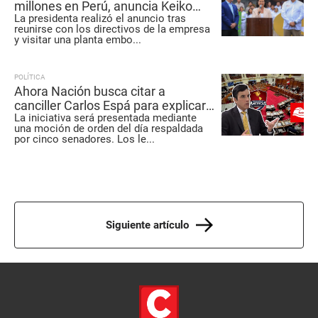
millones en Perú, anuncia Keiko
La presidenta realizó el anuncio tras
Fujimori
reunirse con los directivos de la empresa
y visitar una planta embo
...
POLÍTICA
Ahora Nación busca citar a
canciller Carlos Espá para explicar
La iniciativa será presentada mediante
posible ingreso del Perú al Escudo
una moción de orden del día respaldada
de las Américas
por cinco senadores. Los le
...
Siguiente artículo