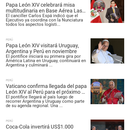
Papa León XIV celebrará misa
multitudinaria en Base Aérea Las
El canciller Carlos Espá indicó que el
Palmas durante su visita a Perú
Ejecutivo ya coordina con la Nunciatura
todos los aspectos logísti
...
PERÚ
Papa León XIV visitará Uruguay,
Argentina y Perú en noviembre
El pontífice iniciará su primera gira por
América Latina en Uruguay, continuará en
Argentina y culminará
...
PERÚ
Vaticano confirma llegada del papa
León XIV al Perú para el próximo 11
El pontífice llegará al país luego de
de noviembre
recorrer Argentina y Uruguay como parte
de su agenda regional. Una
...
PERÚ
Coca-Cola invertirá US$1.000