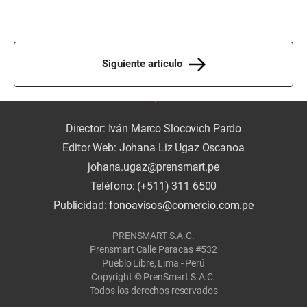
Siguiente artículo
Director: Iván Marco Slocovich Pardo
Editor Web: Johana Liz Ugaz Oscanoa
johana.ugaz@prensmart.pe
Teléfono: (+511) 311 6500
Publicidad:
fonoavisos@comercio.com.pe
PRENSMART S.A.C.
Prensmart Calle Paracas #532
Pueblo Libre, Lima - Perú
Copyright © PrenSmart S.A.C.
Todos los derechos reservados