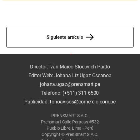
Siguiente artículo
Director: Iván Marco Slocovich Pardo
Editor Web: Johana Liz Ugaz Oscanoa
johana.ugaz@prensmart.pe
Teléfono: (+511) 311 6500
Publicidad:
fonoavisos@comercio.com.pe
PRENSMART S.A.C.
Prensmart Calle Paracas #532
Pueblo Libre, Lima - Perú
Copyright © PrenSmart S.A.C.