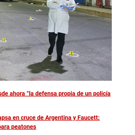
esde ahora “la defensa propia de un policía
psa en cruce de Argentina y Faucett:
 para peatones