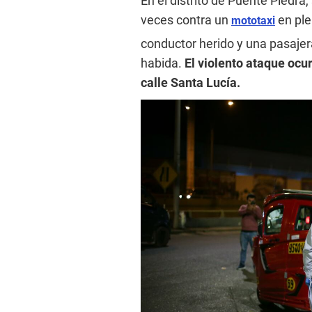
En el distrito de Puente Piedr
veces contra un
en ple
mototaxi
conductor herido y una pasajer
habida.
El violento ataque ocur
calle Santa Lucía.