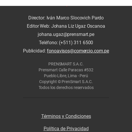
Director: Iván Marco Slocovich Pardo
Editor Web: Johana Liz Ugaz Oscanoa
johana.ugaz@prensmart.pe
Teléfono: (+511) 311 6500
Publicidad:
fonoavisos@comercio.com.pe
PRENSMART S.A.C.
Prensmart Calle Paracas #532
Pueblo Libre, Lima - Perú
Copyright © PrenSmart S.A.C.
Todos los derechos reservados
Términos y Condiciones
Política de Privacidad