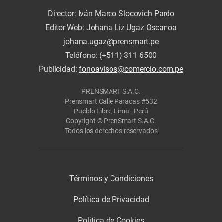
Director: Iván Marco Slocovich Pardo
Editor Web: Johana Liz Ugaz Oscanoa
johana.ugaz@prensmart.pe
Teléfono: (+511) 311 6500
Publicidad:
fonoavisos@comercio.com.pe
PRENSMART S.A.C.
Prensmart Calle Paracas #532
Pueblo Libre, Lima - Perú
Copyright © PrenSmart S.A.C.
Todos los derechos reservados
Términos y Condiciones
Política de Privacidad
Politica de Cookies