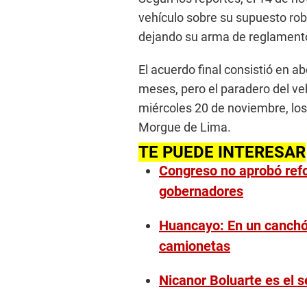
i
vehículo sobre su supuesto rob
n
u
dejando su arma de reglament
t
e
s
El acuerdo final consistió en 
,
3
meses, pero el paradero del ve
4
miércoles 20 de noviembre, los 
s
e
Morgue de Lima.
c
o
TE PUEDE INTERESAR
n
d
Congreso no aprobó refo
s
V
gobernadores
o
l
u
Huancayo: En un canchó
m
e
camionetas
9
0
%
Nicanor Boluarte es el 