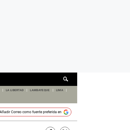
Cuadro
de
búsqueda
LA LIBERTAD
LAMBAYEQUE
LIMA
Añadir
Correo
como fuente preferida en