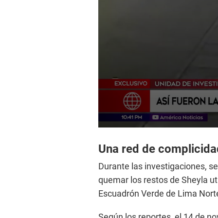
0
s
e
Una red de complicid
c
o
Durante las investigaciones, s
n
d
quemar los restos de Sheyla uti
s
Escuadrón Verde de Lima Nort
o
f
3
Según los reportes, el 14 de no
m