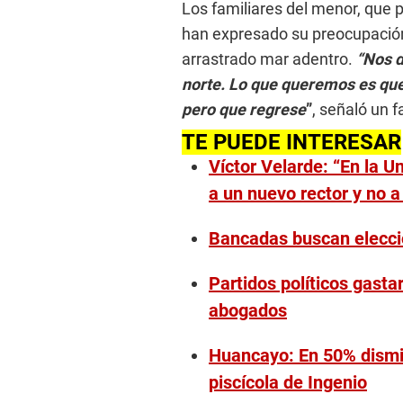
Los familiares del menor, que 
han expresado su preocupación 
arrastrado mar adentro.
“Nos d
norte. Lo que queremos es que
pero que regrese
”
, señaló un f
TE PUEDE INTERESAR
Víctor Velarde: “En la U
a un nuevo rector y no a
Bancadas buscan elecci
Partidos políticos gasta
abogados
Huancayo: En 50% dismin
piscícola de Ingenio