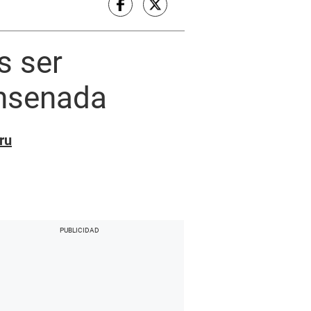
s ser
Ensenada
ru