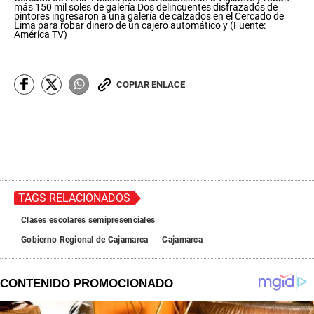
s
más 150 mil soles de galería Dos delincuentes disfrazados de
e
pintores ingresaron a una galería de calzados en el Cercado de
c
Lima para robar dinero de un cajero automático y (Fuente:
América TV)
o
n
d
s
o
COPIAR ENLACE
f
2
m
i
n
u
t
e
s
,
TAGS RELACIONADOS
4
7
Clases escolares semipresenciales
s
e
Gobierno Regional de Cajamarca
Cajamarca
c
o
n
d
s