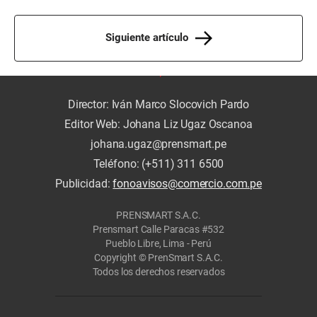
Siguiente artículo
Director: Iván Marco Slocovich Pardo
Editor Web: Johana Liz Ugaz Oscanoa
johana.ugaz@prensmart.pe
Teléfono: (+511) 311 6500
Publicidad:
fonoavisos@comercio.com.pe
PRENSMART S.A.C.
Prensmart Calle Paracas #532
Pueblo Libre, Lima - Perú
Copyright © PrenSmart S.A.C.
Todos los derechos reservados