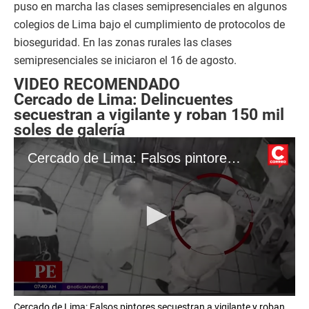
puso en marcha las clases semipresenciales en algunos
colegios de Lima bajo el cumplimiento de protocolos de
bioseguridad. En las zonas rurales las clases
semipresenciales se iniciaron el 16 de agosto.
VIDEO RECOMENDADO
Cercado de Lima: Delincuentes
secuestran a vigilante y roban 150 mil
soles de galería
Cercado de Lima: Falsos pintores secuestran a vigilante y roban 150 mil soles de galería
0
Cercado de Lima: Falsos pintores secuestran a vigilante y roban