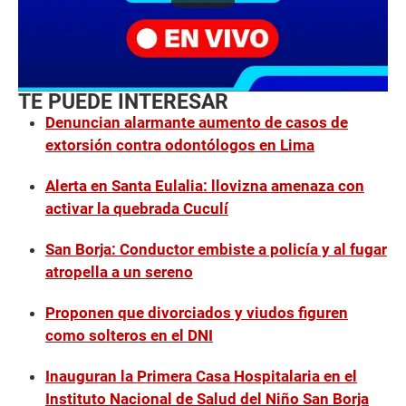
TE PUEDE INTERESAR
Denuncian alarmante aumento de casos de
extorsión contra odontólogos en Lima
Alerta en Santa Eulalia: llovizna amenaza con
activar la quebrada Cuculí
San Borja: Conductor embiste a policía y al fugar
atropella a un sereno
Proponen que divorciados y viudos figuren
como solteros en el DNI
Inauguran la Primera Casa Hospitalaria en el
Instituto Nacional de Salud del Niño San Borja