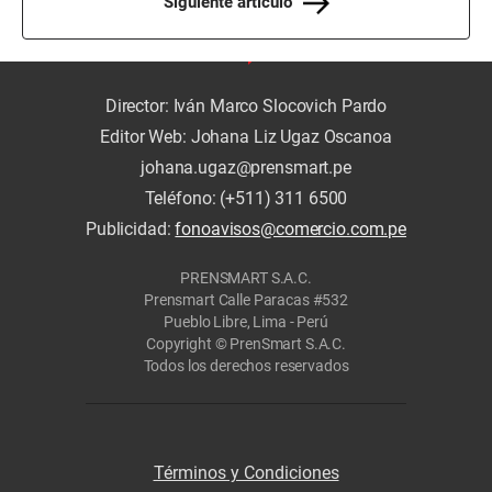
Siguiente artículo
Director: Iván Marco Slocovich Pardo
Editor Web: Johana Liz Ugaz Oscanoa
johana.ugaz@prensmart.pe
Teléfono: (+511) 311 6500
Publicidad:
fonoavisos@comercio.com.pe
PRENSMART S.A.C.
Prensmart Calle Paracas #532
Pueblo Libre, Lima - Perú
Copyright © PrenSmart S.A.C.
Todos los derechos reservados
Términos y Condiciones