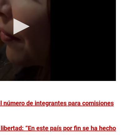
l número de integrantes para comisiones
libertad: “En este país por fin se ha hecho