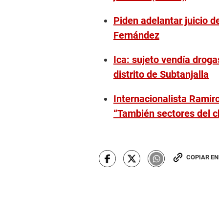
i
n
Piden adelantar juicio de
u
t
Fernández
e
,
1
Ica: sujeto vendía droga
2
s
distrito de Subtanjalla
e
c
o
Internacionalista Ramir
n
d
“También sectores del 
s
V
o
l
u
m
COPIAR E
e
9
0
%