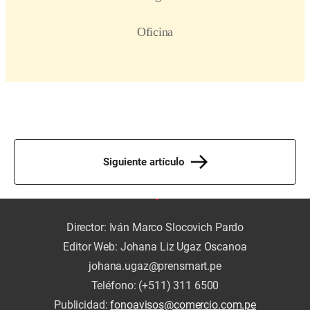
Siguiente artículo
Director: Iván Marco Slocovich Pardo
Editor Web: Johana Liz Ugaz Oscanoa
johana.ugaz@prensmart.pe
Teléfono: (+511) 311 6500
Publicidad:
fonoavisos@comercio.com.pe