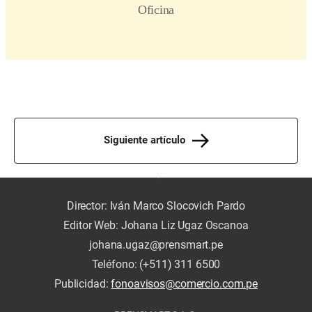
Siguiente artículo
Director: Iván Marco Slocovich Pardo
Editor Web: Johana Liz Ugaz Oscanoa
johana.ugaz@prensmart.pe
Teléfono: (+511) 311 6500
Publicidad:
fonoavisos@comercio.com.pe