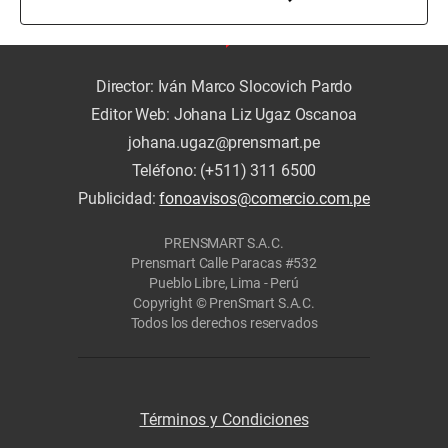
Director: Iván Marco Slocovich Pardo
Editor Web: Johana Liz Ugaz Oscanoa
johana.ugaz@prensmart.pe
Teléfono: (+511) 311 6500
Publicidad:
fonoavisos@comercio.com.pe
PRENSMART S.A.C.
Prensmart Calle Paracas #532
Pueblo Libre, Lima - Perú
Copyright © PrenSmart S.A.C.
Todos los derechos reservados
Términos y Condiciones