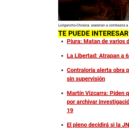
0
Lurigancho-Chosica: asesinan a combazos a 
s
e
TE PUEDE INTERESAR
c
Piura: Matan de varios d
o
n
d
La Libertad: Atrapan a 
s
o
f
2
Contraloría alerta obra 
m
sin supervisión
i
n
u
t
Martín Vizcarra: Piden qu
e
por archivar investigac
s
,
19
5
2
s
El pleno decidirá si la 
e
c