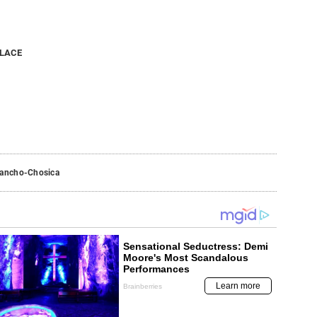
NLACE
gancho-Chosica