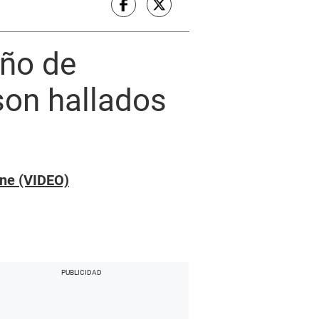
eño de
son hallados
ine (VIDEO)