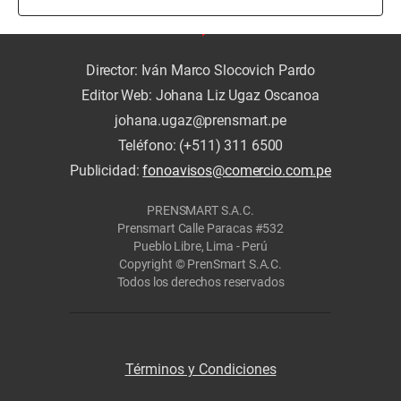
Director: Iván Marco Slocovich Pardo
Editor Web: Johana Liz Ugaz Oscanoa
johana.ugaz@prensmart.pe
Teléfono: (+511) 311 6500
Publicidad:
fonoavisos@comercio.com.pe
PRENSMART S.A.C.
Prensmart Calle Paracas #532
Pueblo Libre, Lima - Perú
Copyright © PrenSmart S.A.C.
Todos los derechos reservados
Términos y Condiciones