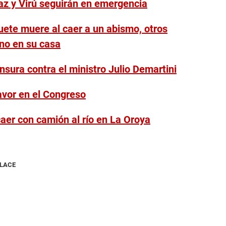
ataz y Virú seguirán en emergencia
uete muere al caer a un abismo, otros
uno en su casa
sura contra el ministro Julio Demartini
favor en el Congreso
caer con camión al río en La Oroya
NLACE