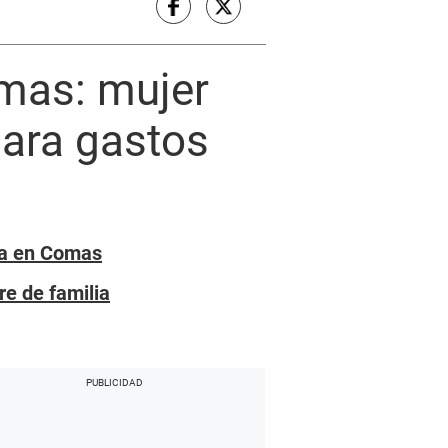
omas: mujer
para gastos
ida en Comas
e de familia