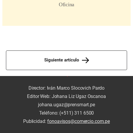
Siguiente artículo
Director: Iván Marco Slocovich Pardo
Editor Web: Johana Liz Ugaz Oscanoa
johana.ugaz@prensmart.pe
Teléfono: (+511) 311 6500
Publicidad:
fonoavisos@comercio.com.pe