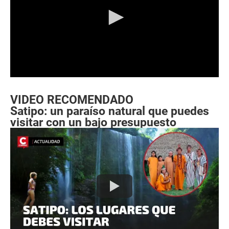
0
s
e
VIDEO RECOMENDADO
c
Satipo: un paraíso natural que puedes
o
visitar con un bajo presupuesto
n
d
s
o
f
0
s
e
c
o
n
d
s